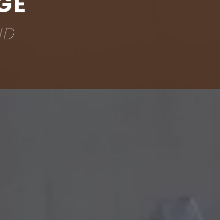
GE
ND